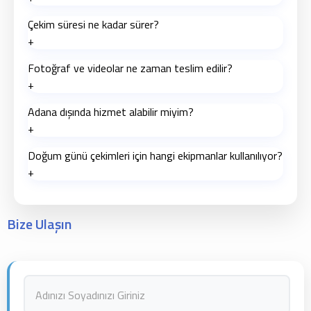
En az 2 hafta önceden randevu alınması önerilir.
Çekim süresi ne kadar sürer?
+
Paket içeriğine göre değişmekle birlikte, ortalama 1-3
Fotoğraf ve videolar ne zaman teslim edilir?
saat arasında değişir.
+
Standart teslim süresi 7-10 iş günüdür.
Adana dışında hizmet alabilir miyim?
+
Evet, Sahne Medya Adana başta olmak üzere Mersin,
Doğum günü çekimleri için hangi ekipmanlar kullanılıyor?
Hatay, Osmaniye ve çevre illerde de hizmet
+
vermektedir.
4K video kameralar, profesyonel DSLR makineler ve
sabit lensler kullanılmaktadır.
Bize Ulaşın