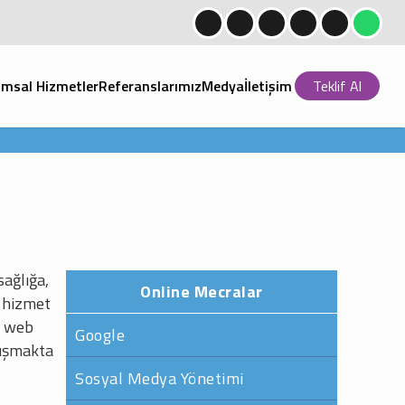
msal Hizmetler
Referanslarımız
Medya
İletişim
Teklif Al
sağlığa,
Online Mecralar
a hizmet
r web
Google
nışmakta
Sosyal Medya Yönetimi