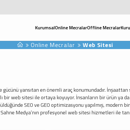
Kurumsal
Online Mecralar
Offline Mecralar
Kuru
Online Mecralar
Web Sitesi
 ve gücünü yansıtan en önemli araç konumundadır. İnşaattan 
ı bir web sitesi ile ortaya koyuyor. İnsanların bir ürün ya d
ünüldüğünde SEO ve GEO optimizasyonu yapılmış, modern bi
ur. Sahne Medya’nın profesyonel web sitesi hizmetleri ile ta