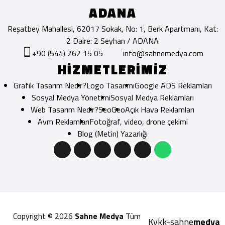
ADANA
Reşatbey Mahallesi, 62017 Sokak, No: 1, Berk Apartmanı, Kat:
2 Daire: 2 Seyhan / ADANA
+90 (544) 262 15 05
info@sahnemedya.com
HİZMETLERİMİZ
Grafik Tasarım Nedir?
Logo Tasarımı
Google ADS Reklamları
Sosyal Medya Yönetimi
Sosyal Medya Reklamları
Web Tasarım Nedir?
Seo
Geo
Açık Hava Reklamları
Avm Reklamları
Fotoğraf, video, drone çekimi
Blog (Metin) Yazarlığı
Copyright © 2026
Sahne Medya
Tüm
Kvkk
sahne
medya
-