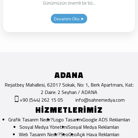
Günümüzün önemli bir bö...
Devamını Oku ➤
ADANA
Reşatbey Mahallesi, 62017 Sokak, No: 1, Berk Apartmanı, Kat:
2 Daire: 2 Seyhan / ADANA
+90 (544) 262 15 05
info@sahnemedya.com
HİZMETLERİMİZ
Grafik Tasarım Nedir?
Logo Tasarımı
Google ADS Reklamları
Sosyal Medya Yönetimi
Sosyal Medya Reklamları
Web Tasarım Nedir?
Seo
Geo
Açık Hava Reklamları