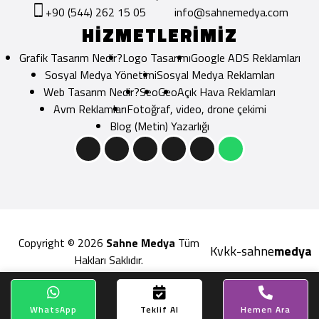
+90 (544) 262 15 05
info@sahnemedya.com
HİZMETLERİMİZ
Grafik Tasarım Nedir?
Logo Tasarımı
Google ADS Reklamları
Sosyal Medya Yönetimi
Sosyal Medya Reklamları
Web Tasarım Nedir?
Seo
Geo
Açık Hava Reklamları
Avm Reklamları
Fotoğraf, video, drone çekimi
Blog (Metin) Yazarlığı
Copyright © 2026
Sahne Medya
Tüm
Kvkk
sahne
medya
-
Hakları Saklıdır.
WhatsApp
Teklif Al
Hemen Ara