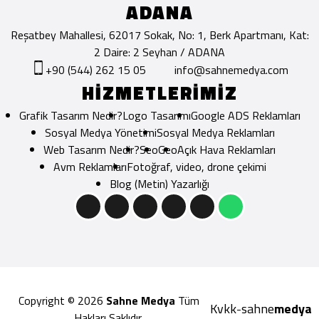
ADANA
Reşatbey Mahallesi, 62017 Sokak, No: 1, Berk Apartmanı, Kat:
2 Daire: 2 Seyhan / ADANA
+90 (544) 262 15 05
info@sahnemedya.com
HİZMETLERİMİZ
Grafik Tasarım Nedir?
Logo Tasarımı
Google ADS Reklamları
Sosyal Medya Yönetimi
Sosyal Medya Reklamları
Web Tasarım Nedir?
Seo
Geo
Açık Hava Reklamları
Avm Reklamları
Fotoğraf, video, drone çekimi
Blog (Metin) Yazarlığı
Copyright © 2026
Sahne Medya
Tüm
Kvkk
sahne
medya
-
Hakları Saklıdır.