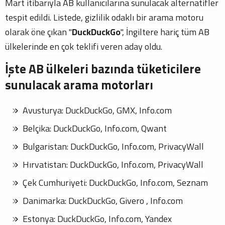
Mart itibarıyla AB kullanıcılarına sunulacak alternatifler
tespit edildi. Listede, gizlilik odaklı bir arama motoru
olarak öne çıkan "
DuckDuckGo
", İngiltere hariç tüm AB
ülkelerinde en çok teklifi veren aday oldu.
İşte AB ülkeleri bazında tüketicilere
sunulacak arama motorları
Avusturya: DuckDuckGo, GMX, Info.com
Belçika: DuckDuckGo, Info.com, Qwant
Bulgaristan: DuckDuckGo, Info.com, PrivacyWall
Hırvatistan: DuckDuckGo, Info.com, PrivacyWall
Çek Cumhuriyeti: DuckDuckGo, Info.com, Seznam
Danimarka: DuckDuckGo, Givero , Info.com
Estonya: DuckDuckGo, Info.com, Yandex