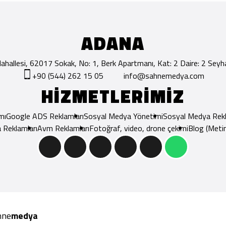
ADANA
hallesi, 62017 Sokak, No: 1, Berk Apartmanı, Kat: 2 Daire: 2 Se
+90 (544) 262 15 05
info@sahnemedya.com
HİZMETLERİMİZ
mı
Google ADS Reklamları
Sosyal Medya Yönetimi
Sosyal Medya Rekl
 Reklamları
Avm Reklamları
Fotoğraf, video, drone çekimi
Blog (Metin
hne
medya