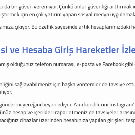
nda bir güven veremiyor. Çünkü onlar güvenliği arttırmak iç
eliştirmek için en çok yatırım yapan sosyal medya uygulamala
şımıza çıkıyor. Bu özellik sayesinde artık hesaplarımızdaki 
isi ve Hesaba Giriş Hareketler İzl
lamış olduğunuz telefon numarası, e-posta ve Facebook gibi
iğini sağlayabilmeniz için başka yöntemler de tavsiye etti.
lıyor.
göndermeyeceğini beyan ediyor. Yani kendilerini Instagram’ı
üz hesap ve içerikleri rapor etmeniz de tavsiyeler arasında
dığınız cihazlar üzerinden hesabınıza yapılan girişleri tespi