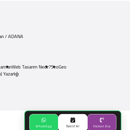
yhan / ADANA
amları
Web Tasarım Nedir?
Seo
Geo
) Yazarlığı
WhatsApp
Teklif Al
Hemen Ara