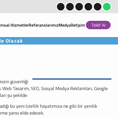
msal Hizmetler
Referanslarımız
Medya
İletişim
Teklif Al
de Olacak
mızın güvenliği
adı. Web Tasarım, SEO, Sosyal Medya Reklamları, Google
arı şu şekilde:
ığı bu yeni özellik hayatımıza ne gibi bir yenilik
zleme şansı elde edecek.