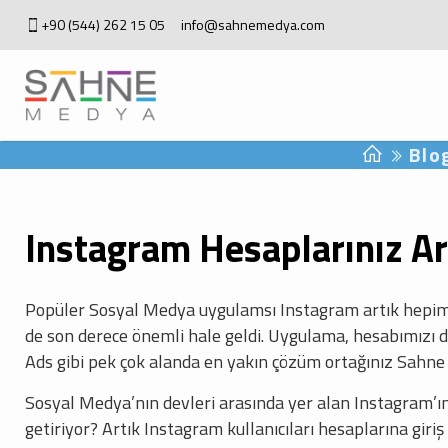
+90 (544) 262 15 05
info@sahnemedya.com
Blo
Instagram Hesaplarınız A
Popüler Sosyal Medya uygulamsı Instagram artık hepimizi
de son derece önemli hale geldi. Uygulama, hesabımızı d
Ads gibi pek çok alanda en yakın çözüm ortağınız Sahne Me
Sosyal Medya’nın devleri arasında yer alan Instagram’ın k
getiriyor? Artık Instagram kullanıcıları hesaplarına giriş