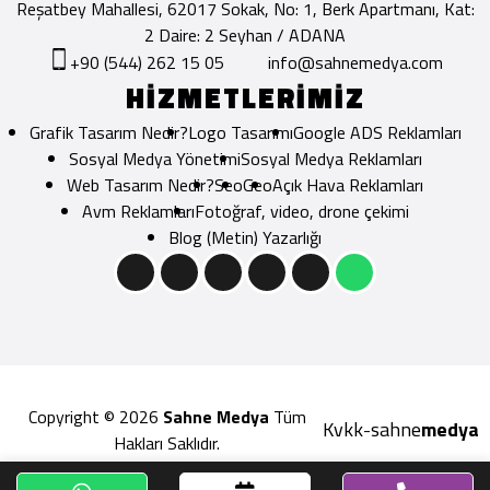
Reşatbey Mahallesi, 62017 Sokak, No: 1, Berk Apartmanı, Kat:
2 Daire: 2 Seyhan / ADANA
+90 (544) 262 15 05
info@sahnemedya.com
HİZMETLERİMİZ
Grafik Tasarım Nedir?
Logo Tasarımı
Google ADS Reklamları
Sosyal Medya Yönetimi
Sosyal Medya Reklamları
Web Tasarım Nedir?
Seo
Geo
Açık Hava Reklamları
Avm Reklamları
Fotoğraf, video, drone çekimi
Blog (Metin) Yazarlığı
Copyright © 2026
Sahne Medya
Tüm
Kvkk
sahne
medya
-
Hakları Saklıdır.