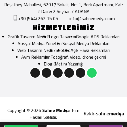
Reşatbey Mahallesi, 62017 Sokak, No: 1, Berk Apartmanı, Kat:
2 Daire: 2 Seyhan / ADANA
+90 (544) 262 15 05
info@sahnemedya.com
HİZMETLERİMİZ
Grafik Tasarım Nedir?
Logo Tasarımı
Google ADS Reklamları
Sosyal Medya Yönetimi
Sosyal Medya Reklamları
Web Tasarım Nedir?
Seo
Geo
Açık Hava Reklamları
Avm Reklamları
Fotoğraf, video, drone çekimi
Blog (Metin) Yazarlığı
Copyright © 2026
Sahne Medya
Tüm
Kvkk
sahne
medya
-
Hakları Saklıdır.