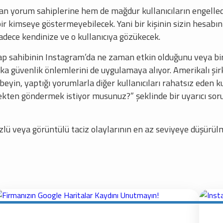
 yorum sahiplerine hem de mağdur kullanıcıların engellediği 
bir kimseye göstermeyebilecek. Yani bir kişinin sizin hesabını
 sadece kendinize ve o kullanıcıya gözükecek.
sap sahibinin Instagram’da ne zaman etkin olduğunu veya b
güvenlik önlemlerini de uygulamaya alıyor. Amerikalı şirke
yin, yaptığı yorumlarla diğer kullanıcıları rahatsız eden ku
en göndermek istiyor musunuz?” şeklinde bir uyarıcı soruy
zlü veya görüntülü taciz olaylarının en az seviyeye düşürül