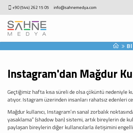
+90 (544) 262 15 05
info@sahnemedya.com
B
Instagram'dan Mağdur Kul
Geçtiğimiz hafta kısa süreli de olsa çöküntü nedeniyle 
atıyor. Istagram üzerinden insanları rahatsız edenleri c
Mağdur kullanıcı, Instagram’ın sanal zorbalık noktasında
yasaklama” (shadow ban) sistemi, artık bireylerin de kul
paylaşan bireylerin diğer kullanıcılarla iletişimini engel