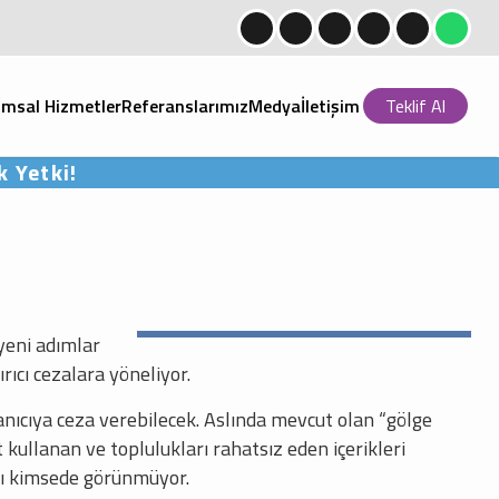
msal Hizmetler
Referanslarımız
Medya
İletişim
Teklif Al
 Yetki!
yeni adımlar
ıcı cezalara yöneliyor.
anıcıya ceza verebilecek. Aslında mevcut olan “gölge
kullanan ve toplulukları rahatsız eden içerikleri
ları kimsede görünmüyor.