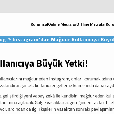
Kurumsal
Online Mecralar
Offline Mecralar
Kuru
log
Instagram'dan Mağdur Kullanıcıya Büyük
lanıcıya Büyük Yetki!
kullanıcılarını mağdur eden Instagram, onları korumak adına 
ezalandıran şirket, kullanıcı engelleme konusunda daha caydır
 geliştirdiği yeni yapay zekâ ile kendisini mağdur eden kull
lanımına açılacak. Gölge yasaklama, gereğinden fazla etiket 
liyor, ardından da ilgili kişilerin yasaktan sonraki paylaşım