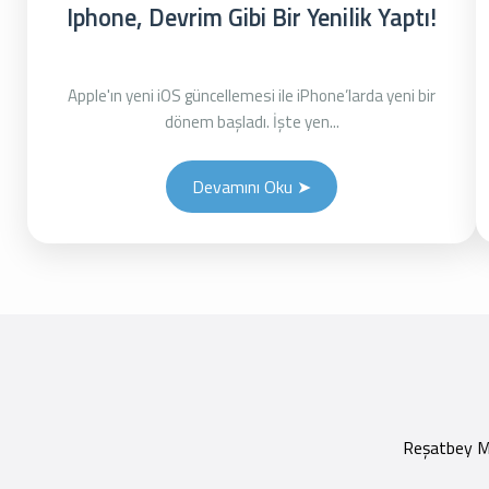
Iphone, Devrim Gibi Bir Yenilik Yaptı!
Apple'ın yeni iOS güncellemesi ile iPhone’larda yeni bir
dönem başladı. İşte yen...
Devamını Oku ➤
Reşatbey Ma