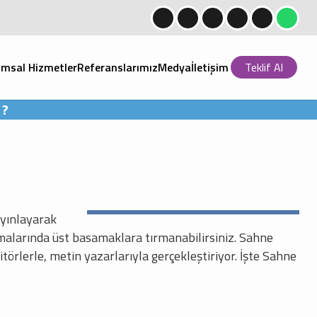
msal Hizmetler
Referanslarımız
Medya
İletişim
Teklif Al
ı?
ayınlayarak
malarında üst basamaklara tırmanabilirsiniz. Sahne
örlerle, metin yazarlarıyla gerçekleştiriyor. İşte Sahne