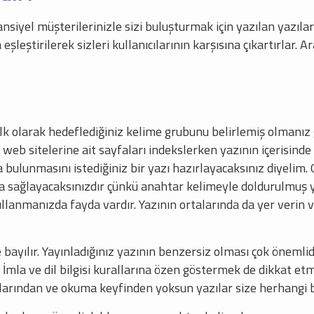
nsiyel müşterilerinizle sizi buluşturmak için yazılan yazıla
şleştirilerek sizleri kullanıcılarının karşısına çıkartırlar. 
ilk olarak hedeflediğiniz kelime grubunu belirlemiş olmanız
 web sitelerine ait sayfaları indekslerken yazının içerisinde
 bulunmasını istediğiniz bir yazı hazırlayacaksınız diyelim. 
a sağlayacaksınızdır çünkü anahtar kelimeyle doldurulmuş ya
ullanmanızda fayda vardır. Yazının ortalarında da yer verin 
 bayılır. Yayınladığınız yazının benzersiz olması çok önemli
 İmla ve dil bilgisi kurallarına özen göstermek de dikkat et
allarından ve okuma keyfinden yoksun yazılar size herhangi 