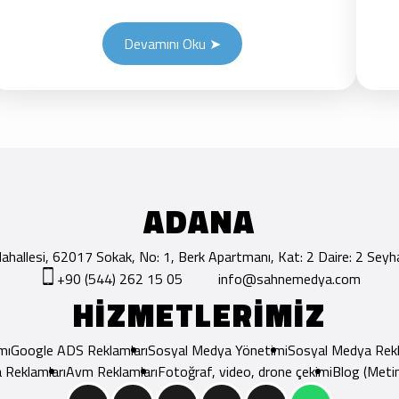
Devamını Oku ➤
ADANA
hallesi, 62017 Sokak, No: 1, Berk Apartmanı, Kat: 2 Daire: 2 Se
+90 (544) 262 15 05
info@sahnemedya.com
HİZMETLERİMİZ
mı
Google ADS Reklamları
Sosyal Medya Yönetimi
Sosyal Medya Rekl
 Reklamları
Avm Reklamları
Fotoğraf, video, drone çekimi
Blog (Metin