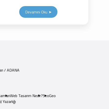
Devamını Oku ➤
yhan / ADANA
amları
Web Tasarım Nedir?
Seo
Geo
) Yazarlığı