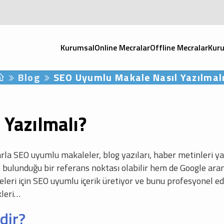
Kurumsal
Online Mecralar
Offline Mecralar
Kuru
Blog
SEO Uyumlu Makale Nasıl Yazılmal
Yazılmalı?
arla SEO uyumlu makaleler, blog yazıları, haber metinleri y
 bulunduğu bir referans noktası olabilir hem de Google ara
eri için SEO uyumlu içerik üretiyor ve bunu profesyonel edit
leri…
dir?