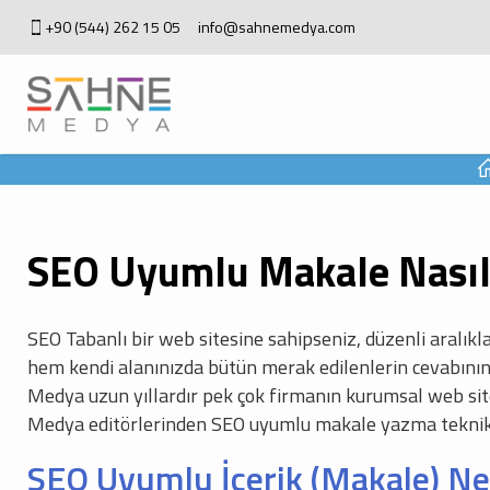
+90 (544) 262 15 05
info@sahnemedya.com
SEO Uyumlu Makale Nasıl 
SEO Tabanlı bir web sitesine sahipseniz, düzenli aralıkl
hem kendi alanınızda bütün merak edilenlerin cevabının
Medya uzun yıllardır pek çok firmanın kurumsal web sitel
Medya editörlerinden SEO uyumlu makale yazma teknik
SEO Uyumlu İçerik (Makale) Ne