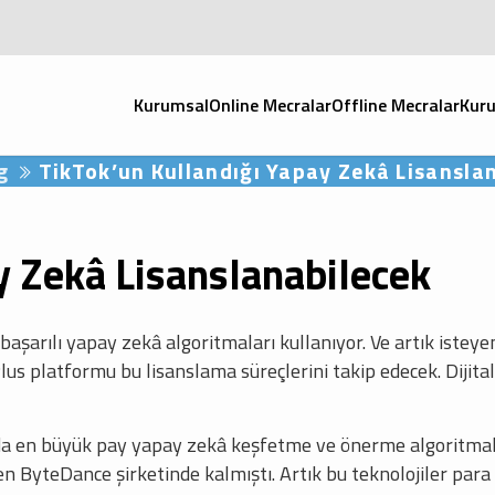
Kurumsal
Online Mecralar
Offline Mecralar
Kuru
g
TikTok’un Kullandığı Yapay Zekâ Lisansla
y Zekâ Lisanslanabilecek
şarılı yapay zekâ algoritmaları kullanıyor. Ve artık isteyen
lus platformu bu lisanslama süreçlerini takip edecek. Diji
da en büyük pay yapay zekâ keşfetme ve önerme algoritmal
n ByteDance şirketinde kalmıştı. Artık bu teknolojiler para