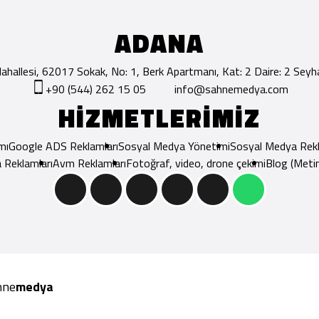
ADANA
hallesi, 62017 Sokak, No: 1, Berk Apartmanı, Kat: 2 Daire: 2 Se
+90 (544) 262 15 05
info@sahnemedya.com
HİZMETLERİMİZ
mı
Google ADS Reklamları
Sosyal Medya Yönetimi
Sosyal Medya Rekl
 Reklamları
Avm Reklamları
Fotoğraf, video, drone çekimi
Blog (Metin
hne
medya