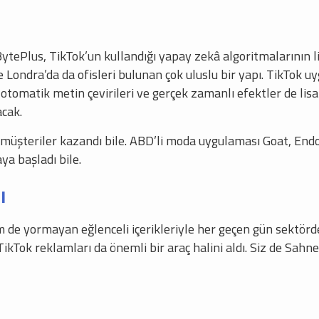
tePlus, TikTok’un kullandığı yapay zekâ algoritmalarının li
Londra’da da ofisleri bulunan çok uluslu bir yapı. TikTok u
i, otomatik metin çevirileri ve gerçek zamanlı efektler de li
cak.
üşteriler kazandı bile. ABD’li moda uygulaması Goat, Endon
ya başladı bile.
ı
 de yormayan eğlenceli içerikleriyle her geçen gün sektörde 
TikTok reklamları da önemli bir araç halini aldı. Siz de Sa