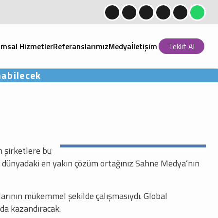
msal Hizmetler
Referanslarımız
Medya
İletişim
Teklif Al
nabilecek
 şirketlere bu
tal dünyadaki en yakın çözüm ortağınız Sahne Medya’nın
arının mükemmel şekilde çalışmasıydı. Global
 da kazandıracak.