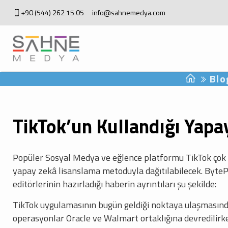
+90 (544) 262 15 05
info@sahnemedya.com
Blo
TikTok’un Kullandığı Yapa
Popüler Sosyal Medya ve eğlence platformu TikTok çok ba
yapay zekâ lisanslama metoduyla dağıtılabilecek. ByteP
editörlerinin hazırladığı haberin ayrıntıları şu şekilde:
TikTok uygulamasının bugün geldiği noktaya ulaşmasın
operasyonlar Oracle ve Walmart ortaklığına devredilirke