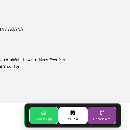
yhan / ADANA
amları
Web Tasarım Nedir?
Seo
Geo
) Yazarlığı
WhatsApp
Teklif Al
Hemen Ara