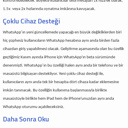
kontrol edebilecek. Böylece kullanıcılar sesli mesajları 1x hıza ek olarak,
1.5x veya 2x hızlarında oynatma imkânına kavuşacak.
Çoklu Cihaz Desteği
WhatsApp’ın yeni güncellemede yapacağı en büyük değikliklerden biri
hiç şüphesiz kullanıcıların WhatsApp hesabına aynı anda birden fazla
cihazdan giriş yapabilmesi olacak. Geliştirme aşamasında olan bu özellik
geçtiğimiz Kasım ayında iPhone için WhatsApp'ın beta sürümünde
denenmişti. WhatsApp’ın bu özelliği halen aynı anda bir telefonu ve bir
masaüstü bilgisayarı destekliyor. Yeni çoklu cihaz desteği ile,
kullanıcıların aynı anda tek bir hesapba dört cihaza kadar eklemesine
imkân tanınacak. Bu özelliğin kullanıma başlanmasıyla birlikte
masaüstüyle birlikte hem iPad hem de iPhone'unuzdan aynı anda
WhatsApp oturumu açabileceksiniz.
Daha Sonra Oku