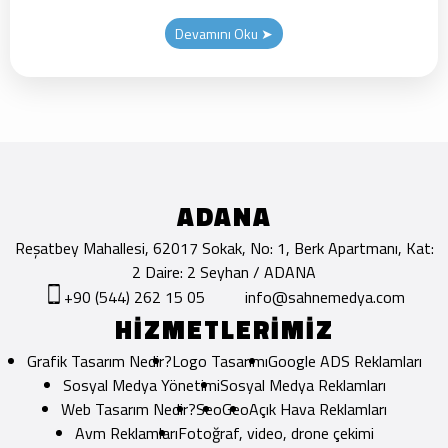
Devamını Oku ➤
ADANA
Reşatbey Mahallesi, 62017 Sokak, No: 1, Berk Apartmanı, Kat:
2 Daire: 2 Seyhan / ADANA
+90 (544) 262 15 05
info@sahnemedya.com
HİZMETLERİMİZ
Grafik Tasarım Nedir?
Logo Tasarımı
Google ADS Reklamları
Sosyal Medya Yönetimi
Sosyal Medya Reklamları
Web Tasarım Nedir?
Seo
Geo
Açık Hava Reklamları
Avm Reklamları
Fotoğraf, video, drone çekimi