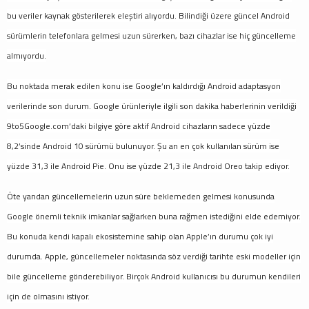
bu veriler kaynak gösterilerek eleştiri alıyordu. Bilindiği üzere güncel Android
sürümlerin telefonlara gelmesi uzun sürerken, bazı cihazlar ise hiç güncelleme
almıyordu.
Bu noktada merak edilen konu ise Google’ın kaldırdığı Android adaptasyon
verilerinde son durum. Google ürünleriyle ilgili son dakika haberlerinin verildiği
9to5Google.com’daki bilgiye göre aktif Android cihazların sadece yüzde
8,2’sinde Android 10 sürümü bulunuyor. Şu an en çok kullanılan sürüm ise
yüzde 31,3 ile Android Pie. Onu ise yüzde 21,3 ile Android Oreo takip ediyor.
Öte yandan güncellemelerin uzun süre beklemeden gelmesi konusunda
Google önemli teknik imkanlar sağlarken buna rağmen istediğini elde edemiyor.
Bu konuda kendi kapalı ekosistemine sahip olan Apple’ın durumu çok iyi
durumda. Apple, güncellemeler noktasında söz verdiği tarihte eski modeller için
bile güncelleme gönderebiliyor. Birçok Android kullanıcısı bu durumun kendileri
için de olmasını istiyor.