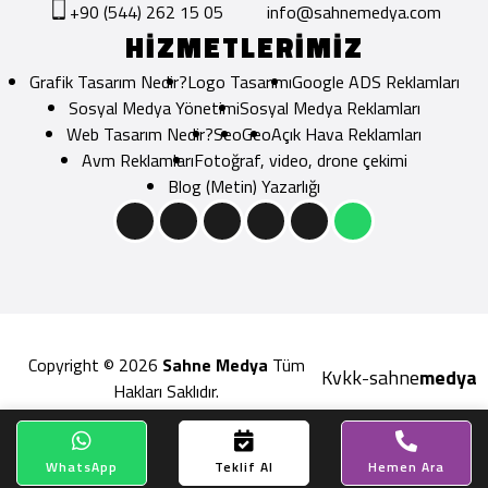
+90 (544) 262 15 05
info@sahnemedya.com
HİZMETLERİMİZ
Grafik Tasarım Nedir?
Logo Tasarımı
Google ADS Reklamları
Sosyal Medya Yönetimi
Sosyal Medya Reklamları
Web Tasarım Nedir?
Seo
Geo
Açık Hava Reklamları
Avm Reklamları
Fotoğraf, video, drone çekimi
Blog (Metin) Yazarlığı
Copyright © 2026
Sahne Medya
Tüm
Kvkk
sahne
medya
-
Hakları Saklıdır.
WhatsApp
Teklif Al
Hemen Ara