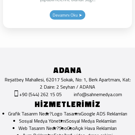
Devamını Oku ➤
ADANA
Reşatbey Mahallesi, 62017 Sokak, No: 1, Berk Apartmanı, Kat:
2 Daire: 2 Seyhan / ADANA
+90 (544) 262 15 05
info@sahnemedya.com
HİZMETLERİMİZ
Grafik Tasarım Nedir?
Logo Tasarımı
Google ADS Reklamları
Sosyal Medya Yönetimi
Sosyal Medya Reklamları
Web Tasarım Nedir?
Seo
Geo
Açık Hava Reklamları