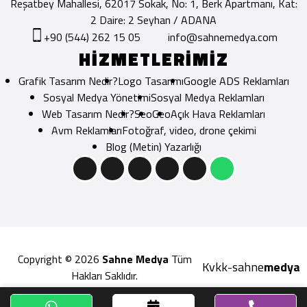
Reşatbey Mahallesi, 62017 Sokak, No: 1, Berk Apartmanı, Kat:
2 Daire: 2 Seyhan / ADANA
+90 (544) 262 15 05
info@sahnemedya.com
HİZMETLERİMİZ
Grafik Tasarım Nedir?
Logo Tasarımı
Google ADS Reklamları
Sosyal Medya Yönetimi
Sosyal Medya Reklamları
Web Tasarım Nedir?
Seo
Geo
Açık Hava Reklamları
Avm Reklamları
Fotoğraf, video, drone çekimi
Blog (Metin) Yazarlığı
Copyright © 2026
Sahne Medya
Tüm
Kvkk
sahne
medya
-
Hakları Saklıdır.