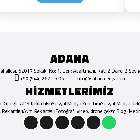
ADANA
hallesi, 62017 Sokak, No: 1, Berk Apartmanı, Kat: 2 Daire: 2 Se
+90 (544) 262 15 05
info@sahnemedya.com
HİZMETLERİMİZ
mı
Google ADS Reklamları
Sosyal Medya Yönetimi
Sosyal Medya Rekl
 Reklamları
Avm Reklamları
Fotoğraf, video, drone çekimi
Blog (Metin