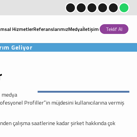
msal Hizmetler
Referanslarımız
Medya
İletişim
Teklif Al
rım Geliyor
r
al medya
ofesyonel Profiller”in müjdesini kullanıcılarına vermiş
nden çalışma saatlerine kadar şirket hakkında çok