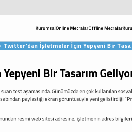
Kurumsal
Online Mecralar
Offline Mecralar
Kuru
Twitter’dan İşletmeler İçin Yepyeni Bir Tasa
n Yepyeni Bir Tasarım Geliyo
rım şuan test aşamasında. Günümüzde en çok kullanılan sosy
abından paylaştığı ekran görüntüsüyle yeni geliştirdiği “Pr
undan resmi web sitesi adresine, işletmenin adres bilgileri