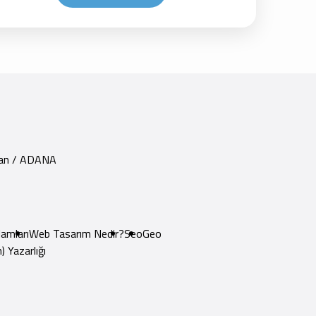
yhan / ADANA
amları
Web Tasarım Nedir?
Seo
Geo
) Yazarlığı