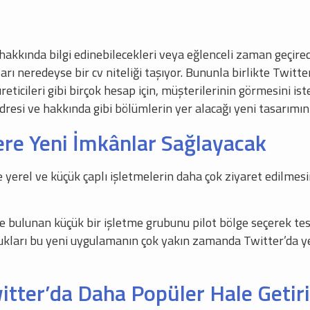
ı hakkında bilgi edinebilecekleri veya eğlenceli zaman geçirec
pları neredeyse bir cv niteliği taşıyor. Bununla birlikte Twi
eticileri gibi birçok hesap için, müşterilerinin görmesini isted
 adresi ve hakkında gibi bölümlerin yer alacağı yeni tasarımı
lere Yeni İmkânlar Sağlayacak
yerel ve küçük çaplı işletmelerin daha çok ziyaret edilmesi
D’de bulunan küçük bir işletme grubunu pilot bölge seçerek te
dukları bu yeni uygulamanın çok yakın zamanda Twitter’da ye
itter’da Daha Popüler Hale Getir