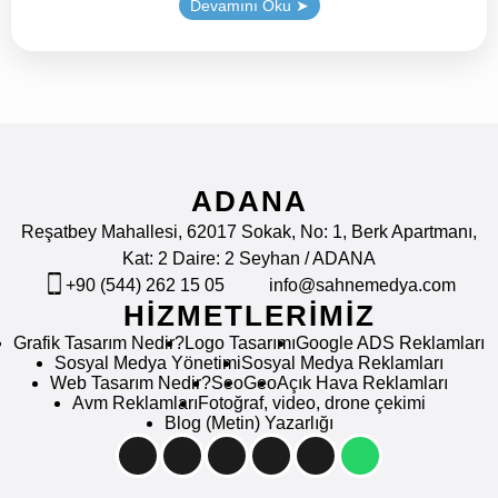
Devamını Oku ➤
ADANA
Reşatbey Mahallesi, 62017 Sokak, No: 1, Berk Apartmanı,
Kat: 2 Daire: 2 Seyhan / ADANA
info@sahnemedya.com
+90 (544) 262 15 05
HİZMETLERİMİZ
Grafik Tasarım Nedir?
Logo Tasarımı
Google ADS Reklamları
Sosyal Medya Yönetimi
Sosyal Medya Reklamları
Web Tasarım Nedir?
Seo
Geo
Açık Hava Reklamları
Avm Reklamları
Fotoğraf, video, drone çekimi
Blog (Metin) Yazarlığı